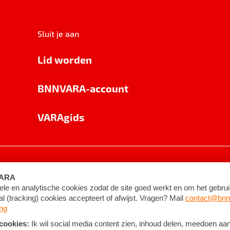
Sluit je aan
Lid worden
BNNVARA-account
VARAgids
voorwaarden
©
2026
BNNVARA