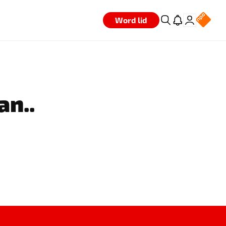
Word lid
an..