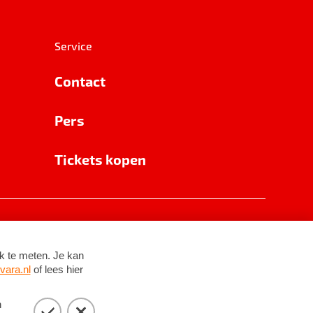
Service
Contact
Pers
Tickets kopen
RSIN 8531 62 402