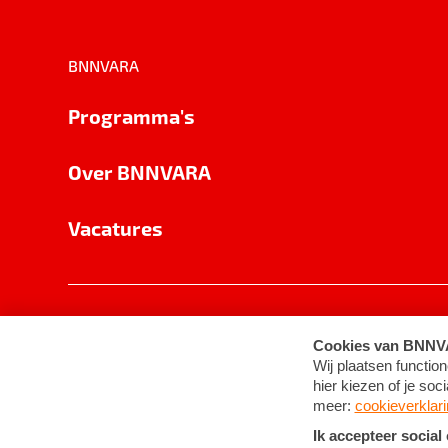
BNNVARA
Programma's
Over BNNVARA
Vacatures
Privacy
Cookie-instellingen
Algemene 