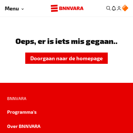
Menu
Oeps, er is iets mis gegaan..
Doorgaan naar de homepage
BNNVARA
Programma's
Over BNNVARA