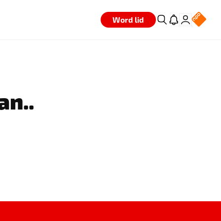
Word lid
an..