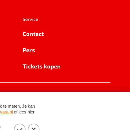
Service
Contact
Pers
Tickets kopen
RSIN 8531 62 402