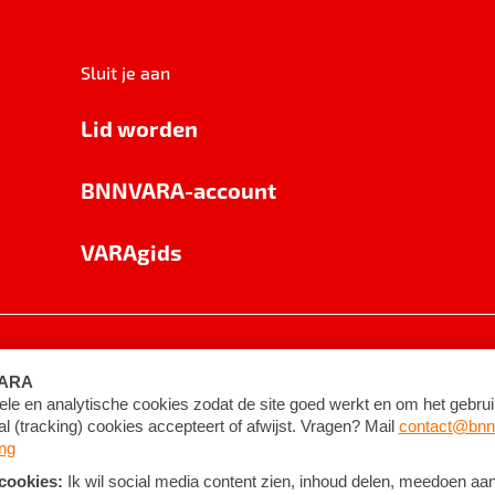
Sluit je aan
Lid worden
BNNVARA-account
VARAgids
voorwaarden
©
2026
BNNVARA