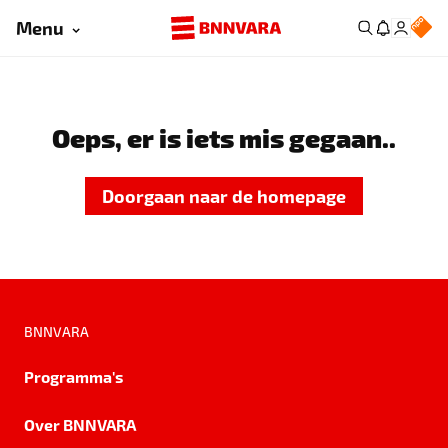
Menu
Oeps, er is iets mis gegaan..
Doorgaan naar de homepage
BNNVARA
Programma's
Over BNNVARA