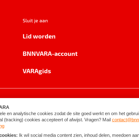
Sluit je aan
Lid worden
BNNVARA-account
VARAgids
voorwaarden
©
2026
BNNVARA