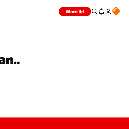
Word lid
an..