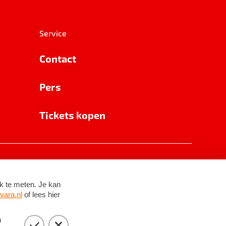
Service
Contact
Pers
Tickets kopen
RSIN 8531 62 402