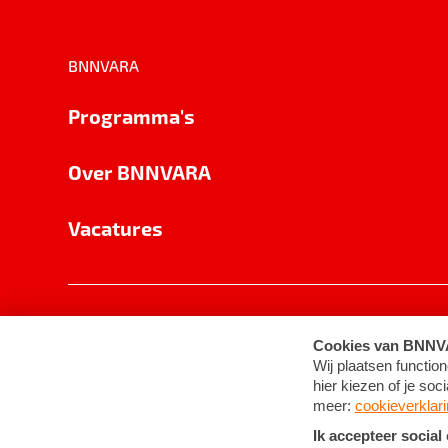
BNNVARA
Programma's
Over BNNVARA
Vacatures
Privacy
Cookie-instellingen
Algemene 