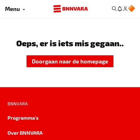
Menu
Oeps, er is iets mis gegaan..
Doorgaan naar de homepage
BNNVARA
Programma's
Over BNNVARA