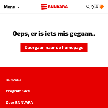
Menu
Oeps, er is iets mis gegaan..
Doorgaan naar de homepage
BNNVARA
Programma's
Over BNNVARA