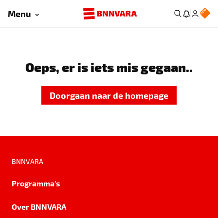
Menu
Oeps, er is iets mis gegaan..
Doorgaan naar de homepage
BNNVARA
Programma's
Over BNNVARA