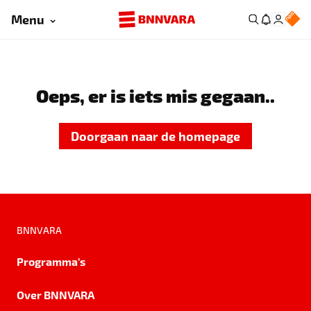
Menu
Oeps, er is iets mis gegaan..
Doorgaan naar de homepage
BNNVARA
Programma's
Over BNNVARA