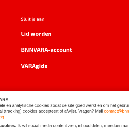
Sluit je aan
Lid worden
BNNVARA-account
VARAgids
voorwaarden
©
2026
BNNVARA