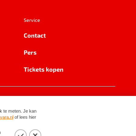
Service
Contact
Pers
Tickets kopen
RSIN 8531 62 402