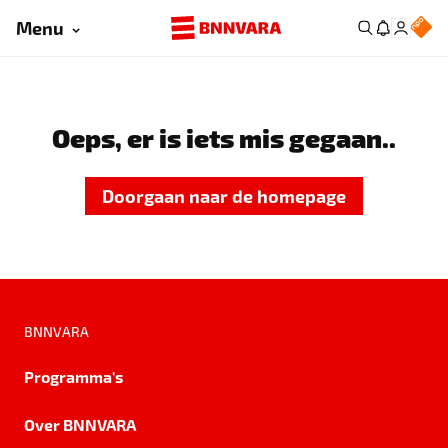
Menu
Oeps, er is iets mis gegaan..
Doorgaan naar de homepage
BNNVARA
Programma's
Over BNNVARA