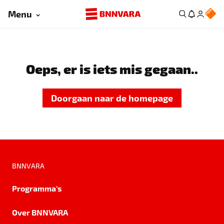
Menu
Oeps, er is iets mis gegaan..
Doorgaan naar de homepage
BNNVARA
Programma's
Over BNNVARA