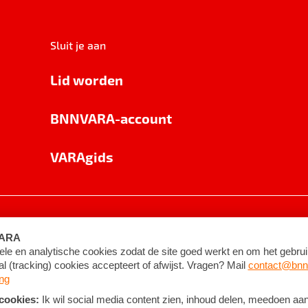
Sluit je aan
Lid worden
BNNVARA-account
VARAgids
voorwaarden
©
2026
BNNVARA