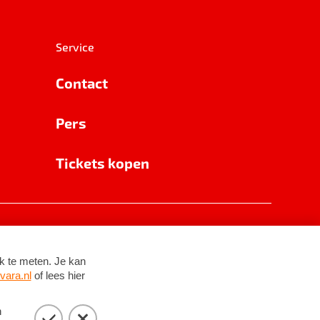
Service
Contact
Pers
Tickets kopen
RSIN 8531 62 402