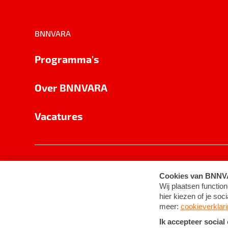
BNNVARA
Programma's
Over BNNVARA
Vacatures
Privacy
Cookie-instellingen
Algemene 