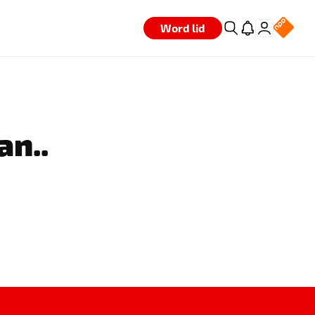
Word lid
an..