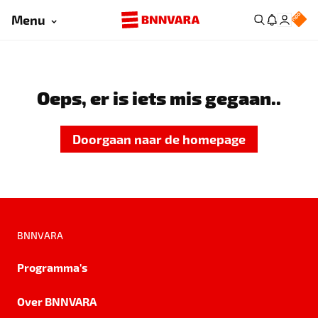
Menu
Oeps, er is iets mis gegaan..
Doorgaan naar de homepage
BNNVARA
Programma's
Over BNNVARA