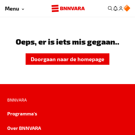
Menu
Oeps, er is iets mis gegaan..
Doorgaan naar de homepage
BNNVARA
Programma's
Over BNNVARA