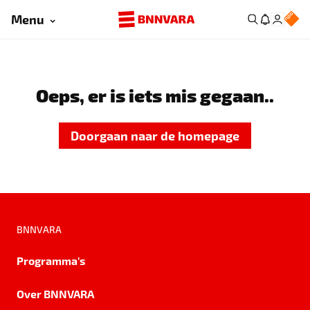
Menu
Oeps, er is iets mis gegaan..
Doorgaan naar de homepage
BNNVARA
Programma's
Over BNNVARA