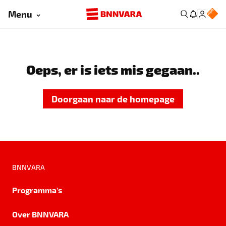
Menu
Oeps, er is iets mis gegaan..
Doorgaan naar de homepage
BNNVARA
Programma's
Over BNNVARA