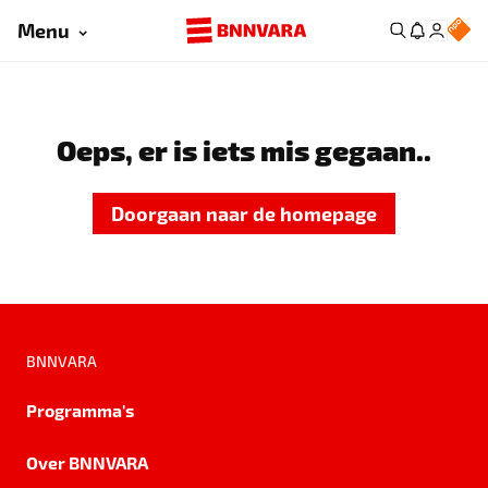
Menu
Oeps, er is iets mis gegaan..
Doorgaan naar de homepage
BNNVARA
Programma's
Over BNNVARA