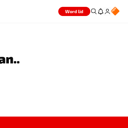
Word lid
an..