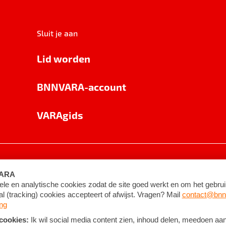
Sluit je aan
Lid worden
BNNVARA-account
VARAgids
voorwaarden
©
2026
BNNVARA