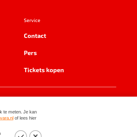
Service
Contact
Pers
Tickets kopen
RSIN 8531 62 402