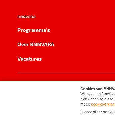
BNNVARA
Programma's
Over BNNVARA
Vacatures
Privacy
Cookie-instellingen
Algemene 