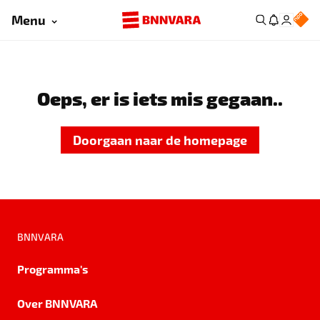
Menu
Oeps, er is iets mis gegaan..
Doorgaan naar de homepage
BNNVARA
Programma's
Over BNNVARA