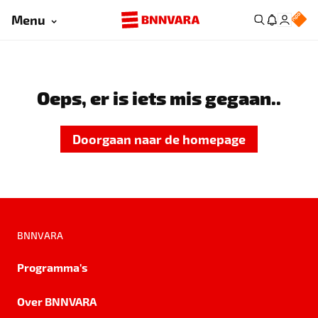
Menu
Oeps, er is iets mis gegaan..
Doorgaan naar de homepage
BNNVARA
Programma's
Over BNNVARA