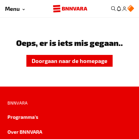
Menu
Oeps, er is iets mis gegaan..
Doorgaan naar de homepage
BNNVARA
Programma's
Over BNNVARA