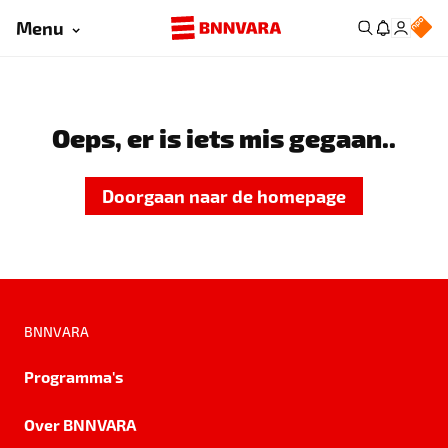
Menu
Oeps, er is iets mis gegaan..
Doorgaan naar de homepage
BNNVARA
Programma's
Over BNNVARA