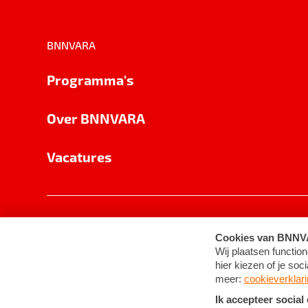
BNNVARA
Programma's
Over BNNVARA
Vacatures
Privacy
Cookie-instellingen
Algemene 