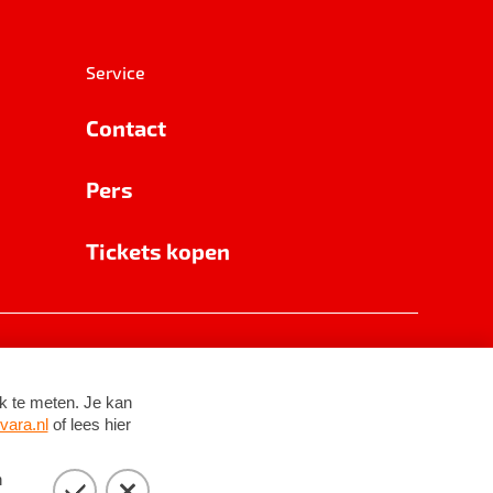
Service
Contact
Pers
Tickets kopen
RSIN 8531 62 402