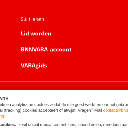
Sluit je aan
Lid worden
BNNVARA-account
VARAgids
voorwaarden
©
2026
BNNVARA