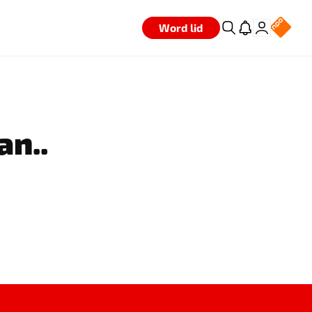
Word lid
an..