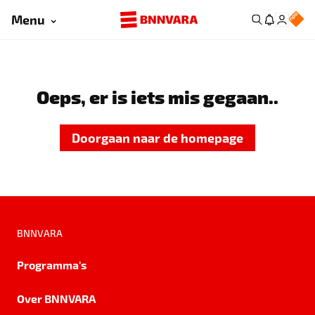
Menu
Oeps, er is iets mis gegaan..
Doorgaan naar de homepage
BNNVARA
Programma's
Over BNNVARA