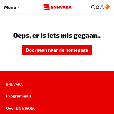
Menu
Oeps, er is iets mis gegaan..
Doorgaan naar de homepage
BNNVARA
Programma's
Over BNNVARA