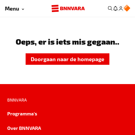
Menu
Oeps, er is iets mis gegaan..
Doorgaan naar de homepage
BNNVARA
Programma's
Over BNNVARA