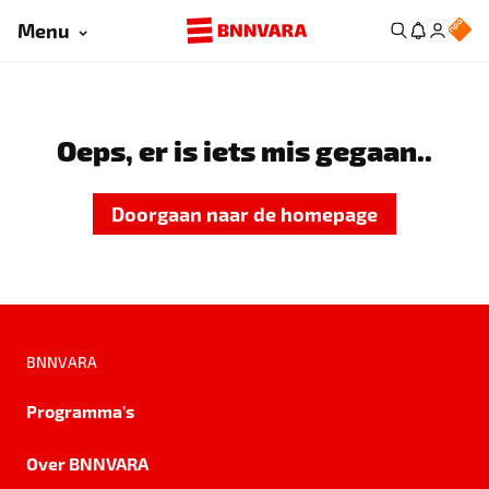
Menu
Oeps, er is iets mis gegaan..
Doorgaan naar de homepage
BNNVARA
Programma's
Over BNNVARA