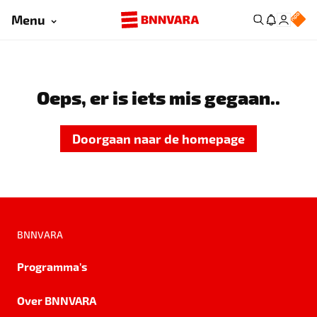
Menu
Oeps, er is iets mis gegaan..
Doorgaan naar de homepage
BNNVARA
Programma's
Over BNNVARA