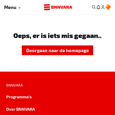
Menu
Oeps, er is iets mis gegaan..
Doorgaan naar de homepage
BNNVARA
Programma's
Over BNNVARA