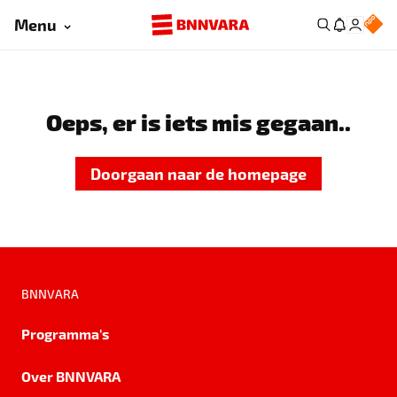
Menu
Oeps, er is iets mis gegaan..
Doorgaan naar de homepage
BNNVARA
Programma's
Over BNNVARA