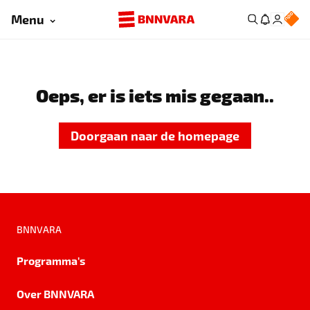
Menu
Oeps, er is iets mis gegaan..
Doorgaan naar de homepage
BNNVARA
Programma's
Over BNNVARA