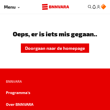
Menu
Oeps, er is iets mis gegaan..
Doorgaan naar de homepage
BNNVARA
Programma's
Over BNNVARA