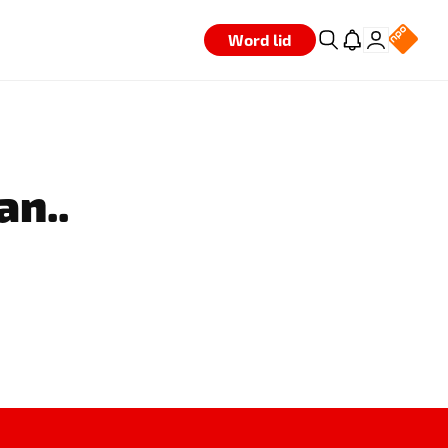
Word lid
an..