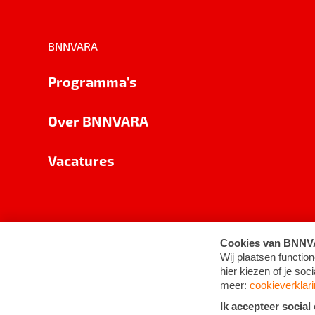
BNNVARA
Programma's
Over BNNVARA
Vacatures
Privacy
Cookie-instellingen
Algemene 