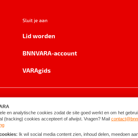
Sluit je aan
Lid worden
BNNVARA-account
VARAgids
voorwaarden
©
2026
BNNVARA