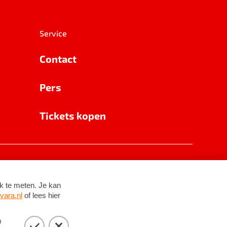
Service
Contact
Pers
Tickets kopen
RSIN 8531 62 402