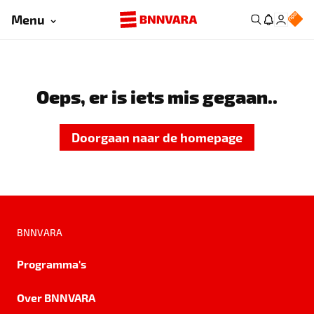
Menu
Oeps, er is iets mis gegaan..
Doorgaan naar de homepage
BNNVARA
Programma's
Over BNNVARA