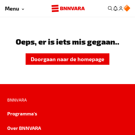
Menu
Oeps, er is iets mis gegaan..
Doorgaan naar de homepage
BNNVARA
Programma's
Over BNNVARA