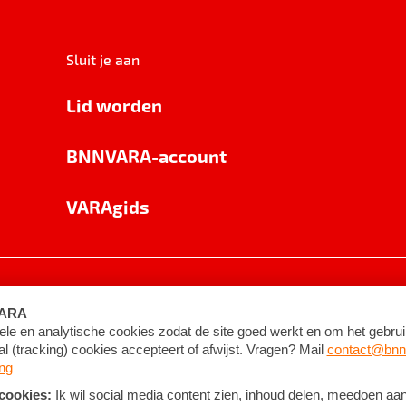
Sluit je aan
Lid worden
BNNVARA-account
VARAgids
voorwaarden
©
2026
BNNVARA