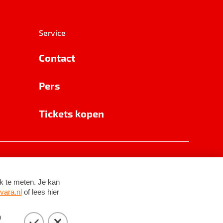
Service
Contact
Pers
Tickets kopen
RSIN 8531 62 402