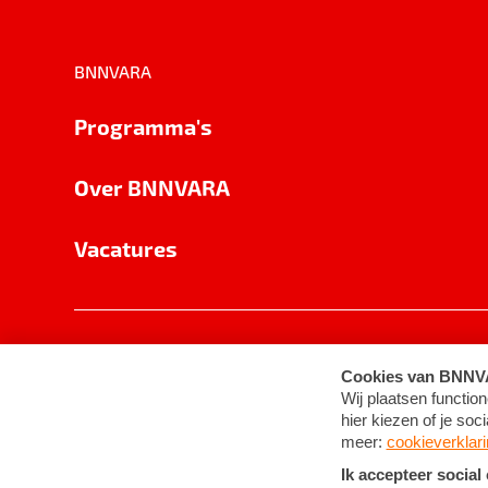
BNNVARA
Programma's
Over BNNVARA
Vacatures
Privacy
Cookie-instellingen
Algemene 