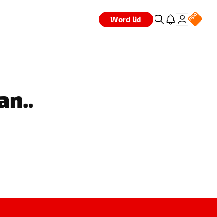
Word lid
an..