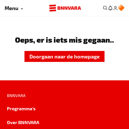
Menu
Oeps, er is iets mis gegaan..
Doorgaan naar de homepage
BNNVARA
Programma's
Over BNNVARA