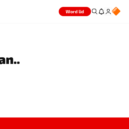
Word lid
an..