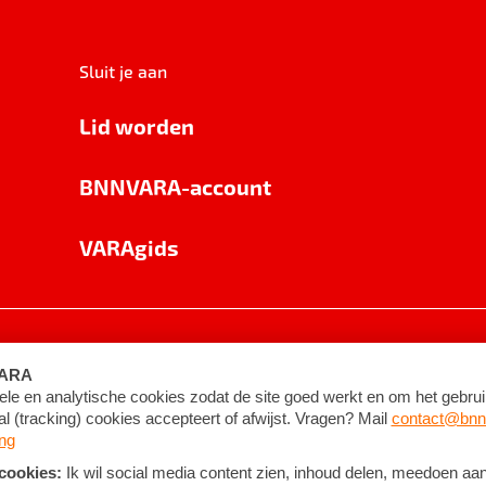
Sluit je aan
Lid worden
BNNVARA-account
VARAgids
voorwaarden
©
2026
BNNVARA