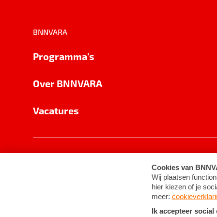
BNNVARA
Programma's
Over BNNVARA
Vacatures
Privacy
Cookie-instellingen
Algemene 