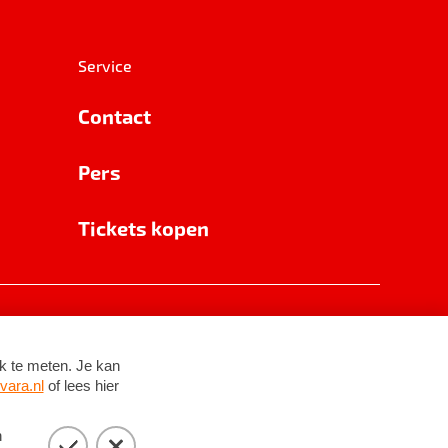
Service
Contact
Pers
Tickets kopen
RSIN 8531 62 402