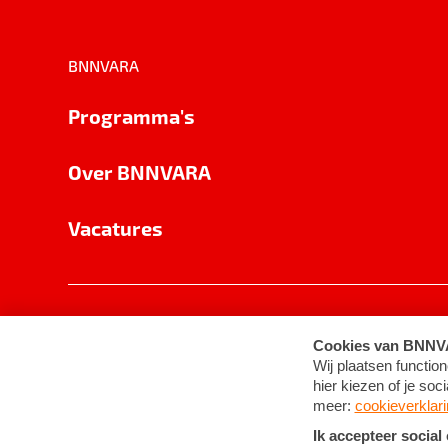
BNNVARA
Programma's
Over BNNVARA
Vacatures
Privacy
Cookie-instellingen
Algemene 