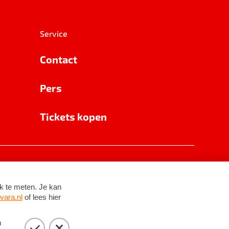
Service
Contact
Pers
Tickets kopen
RSIN 8531 62 402