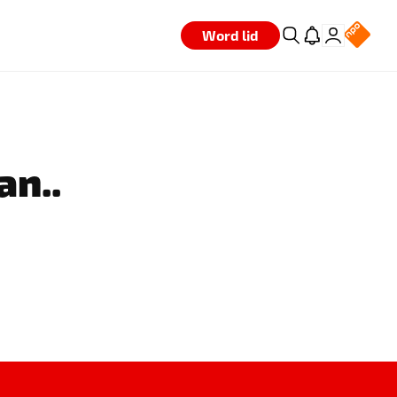
Word lid
an..