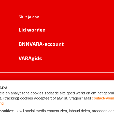
Sluit je aan
Lid worden
BNNVARA-account
VARAgids
voorwaarden
©
2026
BNNVARA