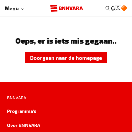
Menu
Oeps, er is iets mis gegaan..
Doorgaan naar de homepage
BNNVARA
Programma's
Over BNNVARA