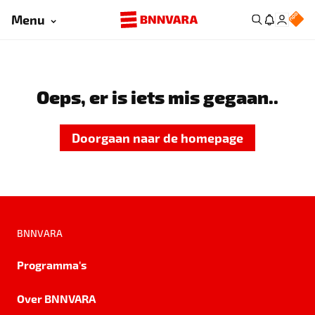
Menu
Oeps, er is iets mis gegaan..
Doorgaan naar de homepage
BNNVARA
Programma's
Over BNNVARA