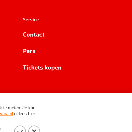
Service
Contact
Pers
Tickets kopen
RSIN 8531 62 402