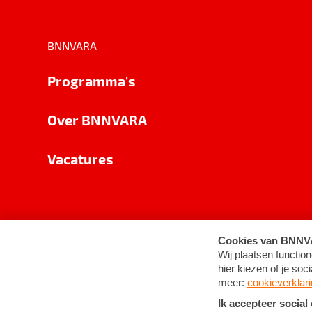
BNNVARA
Programma's
Over BNNVARA
Vacatures
Privacy
Cookie-instellingen
Algemene 