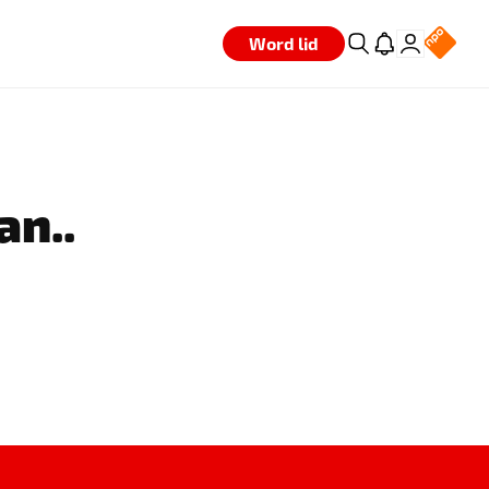
Word lid
an..