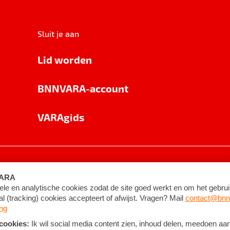
Sluit je aan
Lid worden
BNNVARA-account
VARAgids
voorwaarden
©
2026
BNNVARA