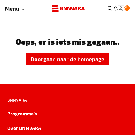
Menu
Oeps, er is iets mis gegaan..
Doorgaan naar de homepage
BNNVARA
Programma's
Over BNNVARA