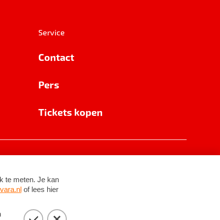
Service
Contact
Pers
Tickets kopen
RSIN 8531 62 402