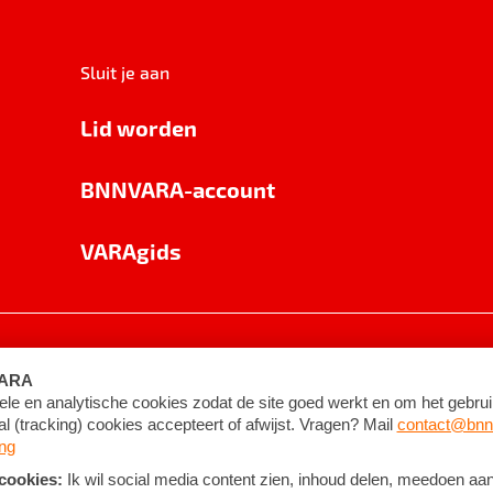
Sluit je aan
Lid worden
BNNVARA-account
VARAgids
voorwaarden
©
2026
BNNVARA