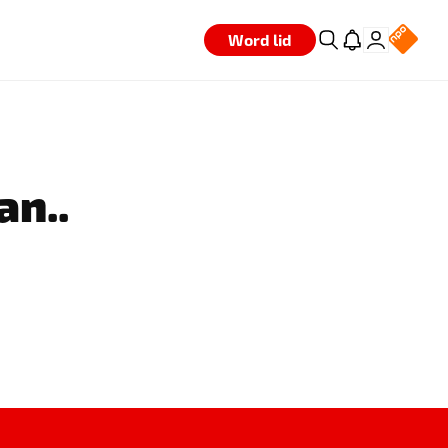
Word lid
an..