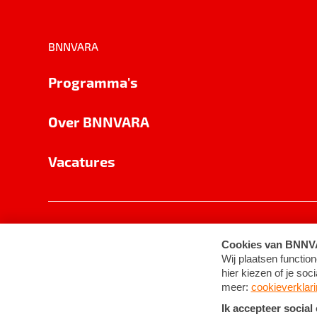
BNNVARA
Programma's
Over BNNVARA
Vacatures
Privacy
Cookie-instellingen
Algemene 