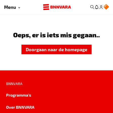
Menu
Oeps, er is iets mis gegaan..
Doorgaan naar de homepage
BNNVARA
Programma's
Over BNNVARA