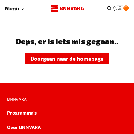
Menu
Oeps, er is iets mis gegaan..
Doorgaan naar de homepage
BNNVARA
Programma's
Over BNNVARA