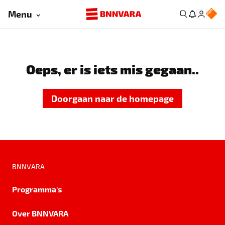
Menu
Oeps, er is iets mis gegaan..
Doorgaan naar de homepage
BNNVARA
Programma's
Over BNNVARA