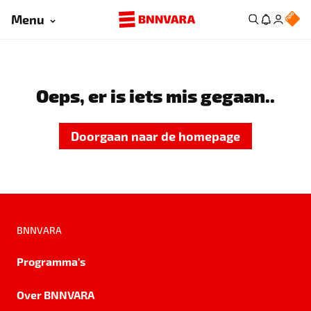
Menu
Oeps, er is iets mis gegaan..
Doorgaan naar de homepage
BNNVARA
Programma's
Over BNNVARA