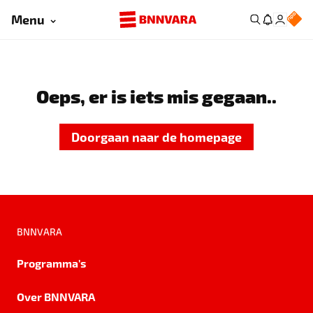
Menu
Oeps, er is iets mis gegaan..
Doorgaan naar de homepage
BNNVARA
Programma's
Over BNNVARA